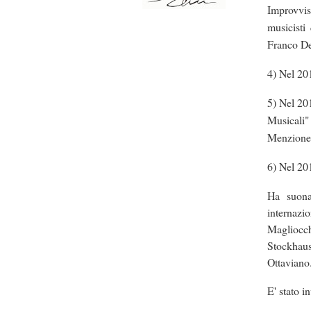
Improvvis
musicisti
Franco De
4) Nel 20
5) Nel 20
Musicali"
Menzione 
6) Nel 20
Ha suonat
internazi
Magliocch
Stockhau
Ottaviano
E' stato i