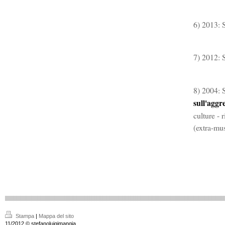
[parti
6) 2013: 
[parti
7) 2012: 
[partit
8) 2004: 
sull'aggre
culture - 
(extra-mu
Stampa
|
Mappa del sito
11/2012 © stefanoluigimangia