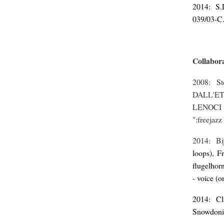
2014: S.
039/03-C
Collabora
2008
: S
DALL'E
LENOCI
":freejaz
2014: B
loops), F
flugelhor
- voice (
2014: Cl
Snowdoni