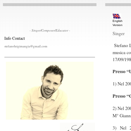
English
Version
- Singer/Composer/Educator -
Singer
Info Contact
Stefano L
stefanoluigimangia@gmail.com
musica con
17/09/198
Presso “U
1) Nel 20
Presso “
2) Nel 200
M° Gianni
3) Nel 2