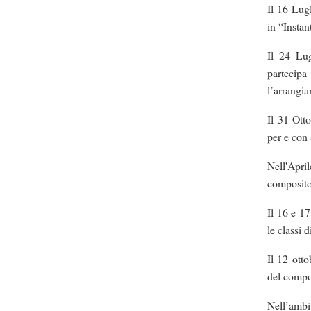
Il 16 Lug
in “Insta
Il 24 Lug
partecipa
l’arrangi
Il 31 Ott
per e con
Nell'Apr
composito
Il 16 e 1
le classi
Il 12 ott
del compo
Nell’ambi