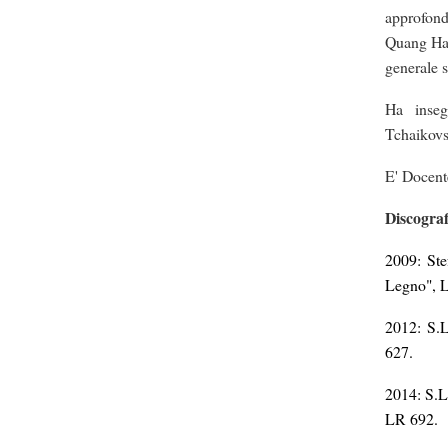
approfon
Quang Hai,
generale s
Ha inseg
Tchaikovs
E' Docente
Discograf
2009: Ste
Legno", L
2012: S.L
627.
2014: S.L
LR 692.